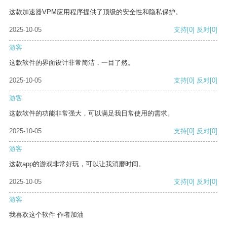
这款加速器VPM应用程序提供了顶级的安全性和隐私保护。
2025-10-05
支持
[0]
反对
[0]
游客
这款软件的界面设计非常简洁，一目了然。
2025-10-05
支持
[0]
反对
[0]
游客
这款软件的功能非常强大，可以满足我日常使用的需求。
2025-10-05
支持
[0]
反对
[0]
游客
这款app的游戏非常好玩，可以让我消磨时间。
2025-10-05
支持
[0]
反对
[0]
游客
我喜欢这个软件 作者加油