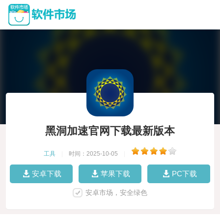
黑洞加速官网下载最新版本
工具
|
时间：2025-10-05
|
安卓下载
苹果下载
PC下载
安卓市场，安全绿色