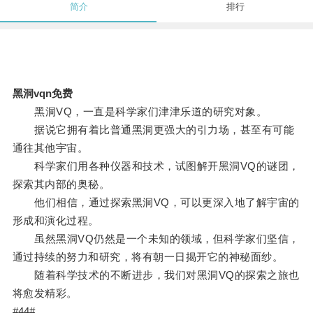
简介
排行
黑洞vqn免费
黑洞VQ，一直是科学家们津津乐道的研究对象。
据说它拥有着比普通黑洞更强大的引力场，甚至有可能
通往其他宇宙。
科学家们用各种仪器和技术，试图解开黑洞VQ的谜团，
探索其内部的奥秘。
他们相信，通过探索黑洞VQ，可以更深入地了解宇宙的
形成和演化过程。
虽然黑洞VQ仍然是一个未知的领域，但科学家们坚信，
通过持续的努力和研究，将有朝一日揭开它的神秘面纱。
随着科学技术的不断进步，我们对黑洞VQ的探索之旅也
将愈发精彩。
#44#