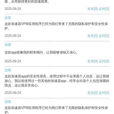
路，从而获得更好的加速效果。
2025-09-24
支持
[0]
反对
[0]
游客
这款加速器VPM应用程序已经为我们带来了无限的隐私保护和安全性保
护。
2025-09-24
支持
[0]
反对
[0]
游客
这款app就像我的财务顾问，让我能够省钱又省心。
2025-09-24
支持
[0]
反对
[0]
游客
这款加速器app的安全性很高，使用过程中不会泄露个人信息，这让我很
放心。我以前使用过一些其他的加速器app，经常会出现个人信息泄露的
情况，这让我非常担心。
2025-09-24
支持
[0]
反对
[0]
游客
这款加速器VPM应用程序已经为我们带来了无限的隐私保护和安全性保
护。