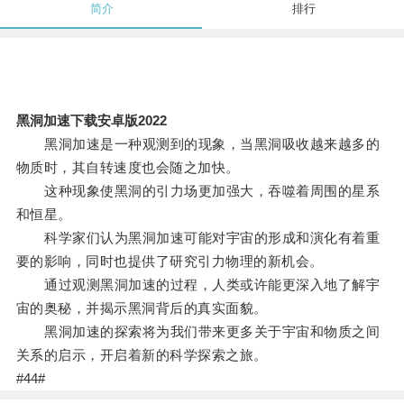
简介
排行
黑洞加速下载安卓版2022
黑洞加速是一种观测到的现象，当黑洞吸收越来越多的
物质时，其自转速度也会随之加快。
这种现象使黑洞的引力场更加强大，吞噬着周围的星系
和恒星。
科学家们认为黑洞加速可能对宇宙的形成和演化有着重
要的影响，同时也提供了研究引力物理的新机会。
通过观测黑洞加速的过程，人类或许能更深入地了解宇
宙的奥秘，并揭示黑洞背后的真实面貌。
黑洞加速的探索将为我们带来更多关于宇宙和物质之间
关系的启示，开启着新的科学探索之旅。
#44#