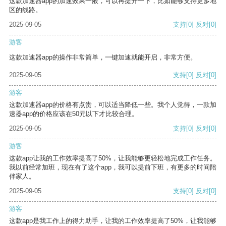
这款加速器app的加速效果一般，可以再提升一下，比如能够支持更多地
区的线路。
2025-09-05
支持
[0]
反对
[0]
游客
这款加速器app的操作非常简单，一键加速就能开启，非常方便。
2025-09-05
支持
[0]
反对
[0]
游客
这款加速器app的价格有点贵，可以适当降低一些。我个人觉得，一款加
速器app的价格应该在50元以下才比较合理。
2025-09-05
支持
[0]
反对
[0]
游客
这款app让我的工作效率提高了50%，让我能够更轻松地完成工作任务。
我以前经常加班，现在有了这个app，我可以提前下班，有更多的时间陪
伴家人。
2025-09-05
支持
[0]
反对
[0]
游客
这款app是我工作上的得力助手，让我的工作效率提高了50%，让我能够