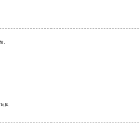
情。
有玩腻。