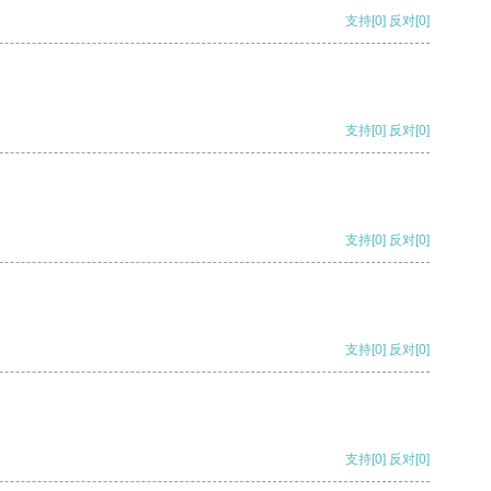
支持
[0]
反对
[0]
支持
[0]
反对
[0]
支持
[0]
反对
[0]
支持
[0]
反对
[0]
支持
[0]
反对
[0]