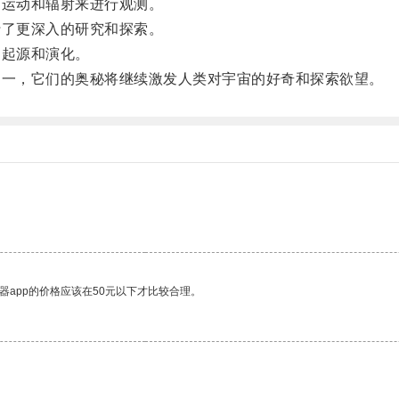
运动和辐射来进行观测。
了更深入的研究和探索。
起源和演化。
一，它们的奥秘将继续激发人类对宇宙的好奇和探索欲望。
器app的价格应该在50元以下才比较合理。