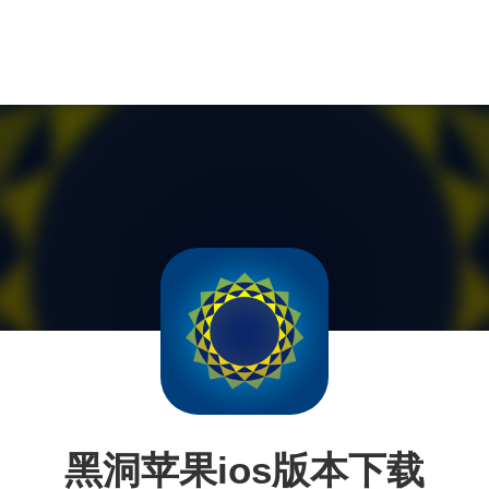
黑洞苹果ios版本下载