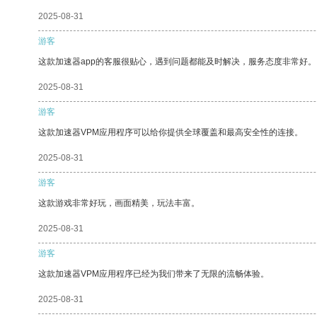
2025-08-31
游客
这款加速器app的客服很贴心，遇到问题都能及时解决，服务态度非常好。
2025-08-31
游客
这款加速器VPM应用程序可以给你提供全球覆盖和最高安全性的连接。
2025-08-31
游客
这款游戏非常好玩，画面精美，玩法丰富。
2025-08-31
游客
这款加速器VPM应用程序已经为我们带来了无限的流畅体验。
2025-08-31