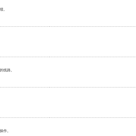
绩。
区的线路。
悉操作。