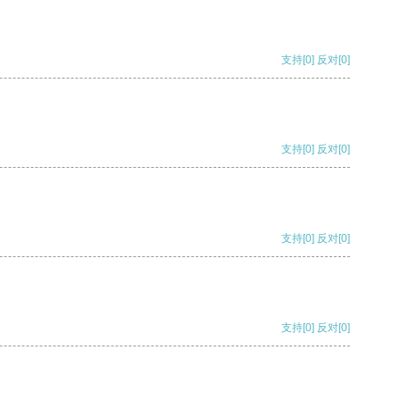
支持
[0]
反对
[0]
支持
[0]
反对
[0]
支持
[0]
反对
[0]
支持
[0]
反对
[0]