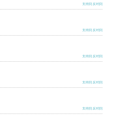
支持
[0]
反对
[0]
支持
[0]
反对
[0]
支持
[0]
反对
[0]
支持
[0]
反对
[0]
支持
[0]
反对
[0]